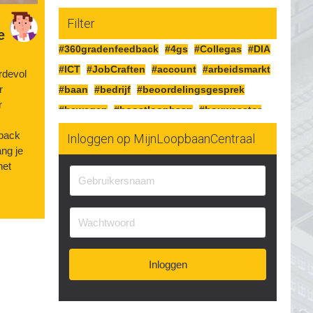
Filter
e
#360gradenfeedback
#4gs
#Collegas
#DIA
#ICT
#JobCraften
#account
#arbeidsmarkt
rdevol
r
#baan
#bedrijf
#beoordelingsgesprek
r
#bewegen
#boostloopbaan
#bouwsector
#cao
#cognitiefcrafting
#collegas
dback
Inloggen op MijnLoopbaanCentraal
ng je
#competenties
#corona
#craften
#cv
het
#detailhandel
#doelen
#doorgaan
#drijfveren
#eersteindruk
#experimenteren
#feedbackgeven
#financieren
#financiën
#functioneringsgesprek
#geldsituatie
#gezondheid
#gripopgeld
#inzetbaarheid
Inloggen
#jobcraften
#jobcrafting
#jobcraftingstechnieken
#kartonnage
#kennismaken
#kwaliteit
#kwaliteiten