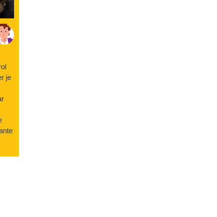
ol
r je
ar
e
sante