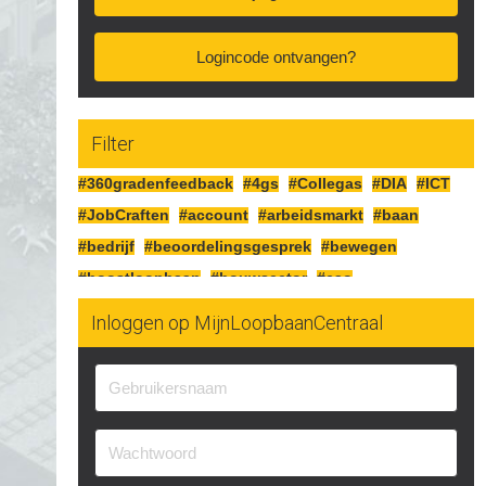
Logincode ontvangen?
Filter
#360gradenfeedback
#4gs
#Collegas
#DIA
#ICT
#JobCraften
#account
#arbeidsmarkt
#baan
#bedrijf
#beoordelingsgesprek
#bewegen
#boostloopbaan
#bouwsector
#cao
#cognitiefcrafting
#collegas
#competenties
Inloggen op MijnLoopbaanCentraal
#corona
#craften
#cv
#detailhandel
#doelen
#doorgaan
#drijfveren
#eersteindruk
#experimenteren
#feedbackgeven
#financieren
#financiën
#functioneringsgesprek
#geldsituatie
#gezondheid
#gripopgeld
#inzetbaarheid