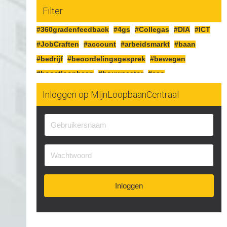
Filter
#360gradenfeedback
#4gs
#Collegas
#DIA
#ICT
#JobCraften
#account
#arbeidsmarkt
#baan
#bedrijf
#beoordelingsgesprek
#bewegen
#boostloopbaan
#bouwsector
#cao
#cognitiefcrafting
#collegas
#competenties
Inloggen op MijnLoopbaanCentraal
#corona
#craften
#cv
#detailhandel
#doelen
#doorgaan
#drijfveren
#eersteindruk
#experimenteren
#feedbackgeven
#financieren
#financiën
#functioneringsgesprek
#geldsituatie
#gezondheid
#gripopgeld
#inzetbaarheid
#jobcraften
#jobcrafting
#jobcraftingstechnieken
Inloggen
#kartonnage
#kennismaken
#kwaliteit
#kwaliteiten
#langerwerken
#leerrekening
#leren
#levenlangleren
#linkedin
#loopbaan