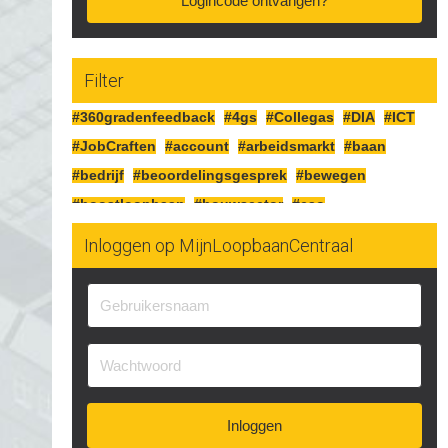
Logincode ontvangen?
Filter
#360gradenfeedback
#4gs
#Collegas
#DIA
#ICT
#JobCraften
#account
#arbeidsmarkt
#baan
#bedrijf
#beoordelingsgesprek
#bewegen
#boostloopbaan
#bouwsector
#cao
#cognitiefcrafting
#collegas
#competenties
Inloggen op MijnLoopbaanCentraal
#corona
#craften
#cv
#detailhandel
#doelen
#doorgaan
#drijfveren
#eersteindruk
#experimenteren
#feedbackgeven
#financieren
#financiën
#functioneringsgesprek
#geldsituatie
#gezondheid
#gripopgeld
#inzetbaarheid
#jobcraften
#jobcrafting
#jobcraftingstechnieken
Inloggen
#kartonnage
#kennismaken
#kwaliteit
#kwaliteiten