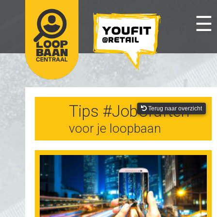
☰
Tips #JobCraften
Terug naar overzicht
voor je loopbaan