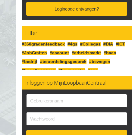
Logincode ontvangen?
Filter
#360gradenfeedback
#4gs
#Collegas
#DIA
#ICT
#JobCraften
#account
#arbeidsmarkt
#baan
#bedrijf
#beoordelingsgesprek
#bewegen
#boostloopbaan
#bouwsector
#cao
#cognitiefcrafting
#collegas
#competenties
Inloggen op MijnLoopbaanCentraal
#corona
#craften
#cv
#detailhandel
#doelen
#doorgaan
#drijfveren
#eersteindruk
#experimenteren
#feedbackgeven
#financieren
#financiën
#functioneringsgesprek
#geldsituatie
#gezondheid
#gripopgeld
#inzetbaarheid
#jobcraften
#jobcrafting
#jobcraftingstechnieken