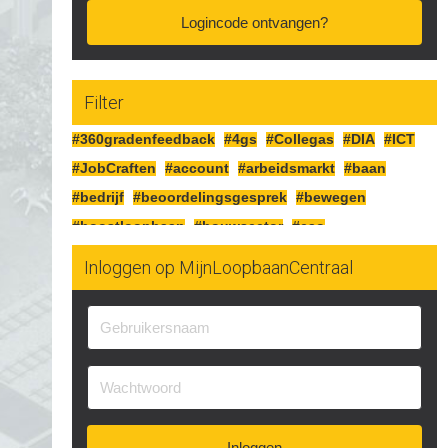
Logincode ontvangen?
Filter
#360gradenfeedback
#4gs
#Collegas
#DIA
#ICT
#JobCraften
#account
#arbeidsmarkt
#baan
#bedrijf
#beoordelingsgesprek
#bewegen
#boostloopbaan
#bouwsector
#cao
#cognitiefcrafting
#collegas
#competenties
Inloggen op MijnLoopbaanCentraal
#corona
#craften
#cv
#detailhandel
#doelen
#doorgaan
#drijfveren
#eersteindruk
#experimenteren
#feedbackgeven
#financieren
#financiën
#functioneringsgesprek
#geldsituatie
#gezondheid
#gripopgeld
#inzetbaarheid
#jobcraften
#jobcrafting
#jobcraftingstechnieken
Inloggen