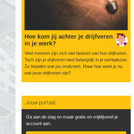
Hoe kom jij achter je drijfveren
in je werk?
Veel mensen zijn zich niet bewust van hun drijfveren.
Toch zijn je drijfveren heel belangrijk in je werkplezier.
Ze bepalen wat jou motiveert. Maar hoe weet je nu
wat jouw drijfveren zijn?
Jouw portaal
Ga aan de slag en maak gratis en vrijblijvend je
account aan.