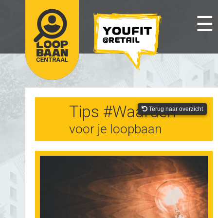
☰
Tips #Waarden
Terug naar overzicht
voor je loopbaan