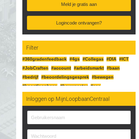
Meld je gratis aan
Logincode ontvangen?
Filter
#360gradenfeedback
#4gs
#Collegas
#DIA
#ICT
#JobCraften
#account
#arbeidsmarkt
#baan
#bedrijf
#beoordelingsgesprek
#bewegen
#boostloopbaan
#bouwsector
#cao
#cognitiefcrafting
#collegas
#competenties
Inloggen op MijnLoopbaanCentraal
#corona
#craften
#cv
#detailhandel
#doelen
#doorgaan
#drijfveren
#eersteindruk
#experimenteren
#feedbackgeven
#financieren
#financiën
#functioneringsgesprek
#geldsituatie