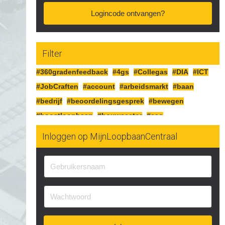
Logincode ontvangen?
Filter
#360gradenfeedback
#4gs
#Collegas
#DIA
#ICT
#JobCraften
#account
#arbeidsmarkt
#baan
#bedrijf
#beoordelingsgesprek
#bewegen
#boostloopbaan
#bouwsector
#cao
#cognitiefcrafting
#collegas
#competenties
Inloggen op MijnLoopbaanCentraal
#corona
#craften
#cv
#detailhandel
#doelen
#doorgaan
#drijfveren
#eersteindruk
#experimenteren
#feedbackgeven
#financieren
#financiën
#functioneringsgesprek
#geldsituatie
#gezondheid
#gripopgeld
#inzetbaarheid
#jobcraften
#jobcrafting
#jobcraftingstechnieken