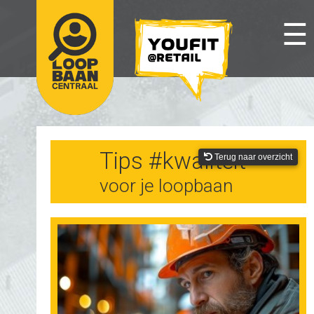
☰
Tips #kwaliteit
Terug naar overzicht
voor je loopbaan