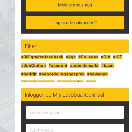
Meld je gratis aan
Logincode ontvangen?
Filter
#360gradenfeedback
#4gs
#Collegas
#DIA
#ICT
#JobCraften
#account
#arbeidsmarkt
#baan
#bedrijf
#beoordelingsgesprek
#bewegen
#boostloopbaan
#bouwsector
#cao
#cognitiefcrafting
#collegas
#competenties
Inloggen op MijnLoopbaanCentraal
#corona
#craften
#cv
#detailhandel
#doelen
#doorgaan
#drijfveren
#eersteindruk
#experimenteren
#feedbackgeven
#financieren
#financiën
#functioneringsgesprek
#geldsituatie