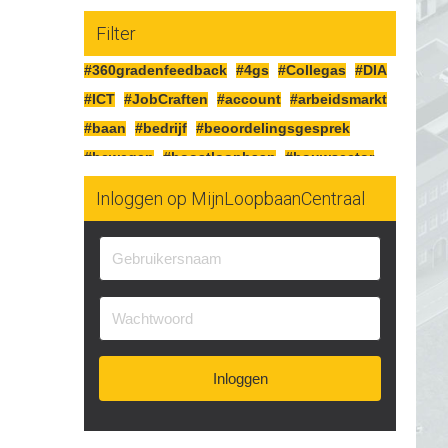
Filter
#360gradenfeedback
#4gs
#Collegas
#DIA
#ICT
#JobCraften
#account
#arbeidsmarkt
#baan
#bedrijf
#beoordelingsgesprek
#bewegen
#boostloopbaan
#bouwsector
#cao
#cognitiefcrafting
#collegas
Inloggen op MijnLoopbaanCentraal
#competenties
#corona
#craften
#cv
#detailhandel
#doelen
#doorgaan
#drijfveren
#eersteindruk
#experimenteren
#feedbackgeven
#financieren
#financiën
#functioneringsgesprek
#geldsituatie
#gezondheid
#gripopgeld
#inzetbaarheid
Inloggen
#jobcraften
#jobcrafting
#jobcraftingstechnieken
#kartonnage
#kennismaken
#kwaliteit
#kwaliteiten