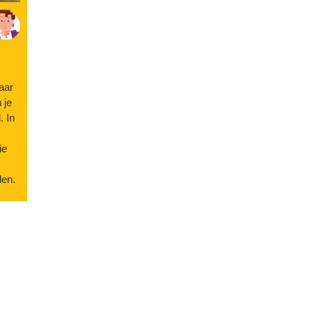
aar
 je
. In
ie
len.