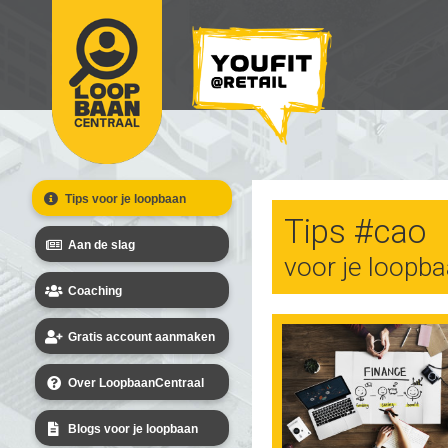
Tips voor je loopbaan
Tips #cao
Aan de slag
voor je loopb
Coaching
Gratis account aanmaken
Over LoopbaanCentraal
Blogs voor je loopbaan