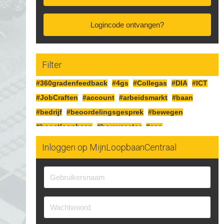
Logincode ontvangen?
Filter
#360gradenfeedback
#4gs
#Collegas
#DIA
#ICT
#JobCraften
#account
#arbeidsmarkt
#baan
#bedrijf
#beoordelingsgesprek
#bewegen
#boostloopbaan
#bouwsector
#cao
#cognitiefcrafting
#collegas
#competenties
Inloggen op MijnLoopbaanCentraal
#corona
#craften
#cv
#detailhandel
#doelen
#doorgaan
#drijfveren
#eersteindruk
#experimenteren
#feedbackgeven
#financieren
#financiën
#functioneringsgesprek
#geldsituatie
#gezondheid
#gripopgeld
#inzetbaarheid