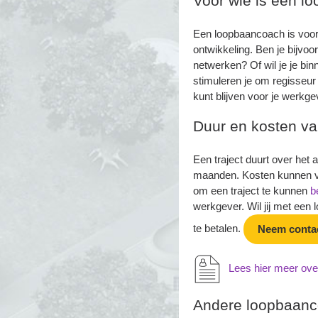
Voor wie is een l
Een loopbaancoach is voor 
ontwikkeling. Ben je bijvoo
netwerken? Of wil je je bi
stimuleren je om regisseur 
kunt blijven voor je werkg
Duur en kosten van
Een traject duurt over het
maanden. Kosten kunnen ver
om een traject te kunnen
b
werkgever. Wil jij met ee
te betalen.
Neem conta
Lees hier meer over
Andere loopbaan