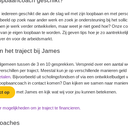
oopbaancoach geschikt?
iedereen geschikt die aan de slag wil met zijn loopbaan en met perso
rbeeld op zoek naar ander werk en zoek je ondersteuning bij het sollic
nnen je werk verder ontwikkelen, maar weet je niet goed hoe? Onze c
van je eigen loopbaan te worden. Zij geven tips hoe je zo aantrekkelij
ever én voor de arbeidsmarkt.
 het traject bij James
 algemeen tussen de 3 en 10 gesprekken. Verspreid over een aantal w
schillen per traject. Meestal kun je op verschillende manieren geld 
etalen
. Bijvoorbeeld uit scholingsfondsen of via een ontwikkelbudget v
n loopbaancoach in contact komen? Dan kijken we samen naar manier
met James en kijk wat wij voor jou kunnen betekenen.
ct op
 mogelijkheden om je traject te financieren.
coaches