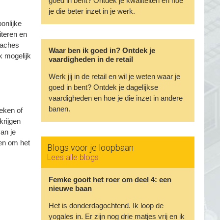
goed in bent? Ontdek je kwaliteiten en hoe
je die beter inzet in je werk.
onlijke
iteren en
oaches
Waar ben ik goed in? Ontdek je
k mogelijk
vaardigheden in de retail
Werk jij in de retail en wil je weten waar je
goed in bent? Ontdek je dagelijkse
vaardigheden en hoe je die inzet in andere
banen.
eken of
krijgen
an je
en om het
Blogs voor je loopbaan
Lees alle blogs
Femke gooit het roer om deel 4: een
nieuwe baan
Het is donderdagochtend. Ik loop de
yogales in. Er zijn nog drie matjes vrij en ik