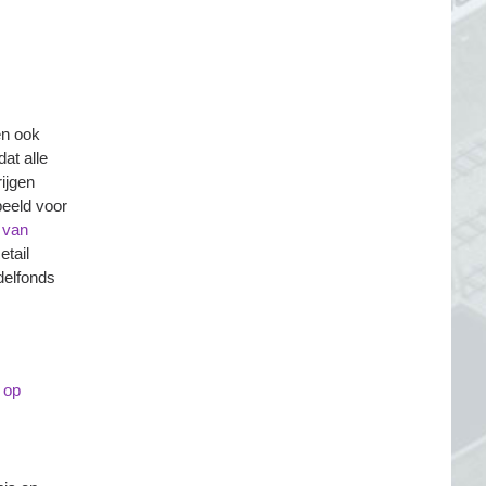
en ook
at alle
ijgen
beeld voor
 van
tail
delfonds
 op