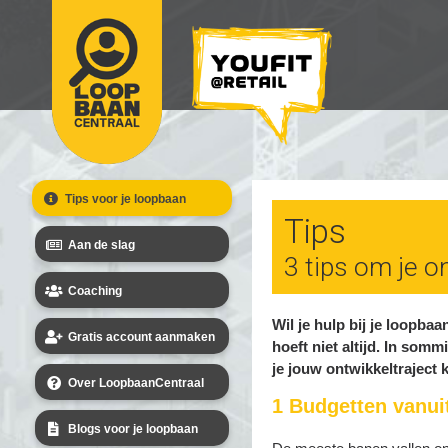
Tips voor je loopbaan
Tips
Aan de slag
3 tips om je o
Coaching
Wil je hulp bij je loopb
Gratis account aanmaken
hoeft niet altijd. In som
je jouw ontwikkeltraject 
Over LoopbaanCentraal
1 Budgetten vanuit
Blogs voor je loopbaan