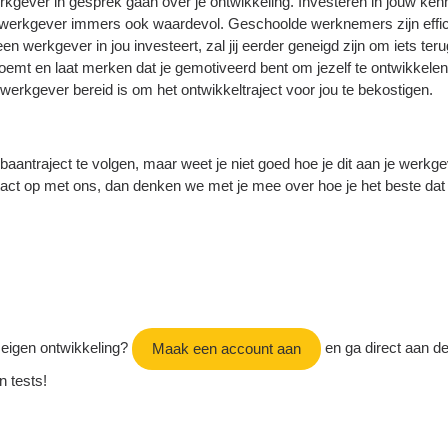
erkgever in gesprek gaan over je ontwikkeling. Investeren in jouw ken
 werkgever immers ook waardevol. Geschoolde werknemers zijn effic
en werkgever in jou investeert, zal jij eerder geneigd zijn om iets teru
emt en laat merken dat je gemotiveerd bent om jezelf te ontwikkelen
werkgever bereid is om het ontwikkeltraject voor jou te bekostigen.
pbaantraject te volgen, maar weet je niet goed hoe je dit aan je werkg
t op met ons, dan denken we met je mee over hoe je het beste dat
e eigen ontwikkeling?
en ga direct aan d
Maak een account aan
n tests!