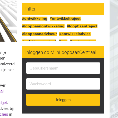
Filter
#ontwikkeling
#ontwikkeltraject
#loopbaanontwikkeling
#loopbaantraject
#loopbaanadviseur
#ontwikkeladvies
#opleidingsbudget
#cao
#sectorproject
#DIA
#ontwikkelgesprek
#financieren
Inloggen op MijnLoopbaanCentraal
n je
#mobiliteitssector
#detailhandel
een
motiveerd
#schoonmaak
#kartonnage
zijn hier
over
aal
Inloggen
dget
.
vies bij
aches
in