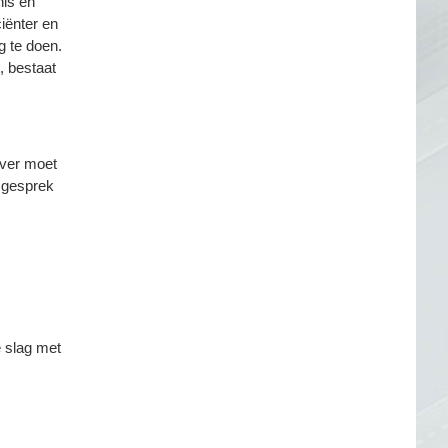
nis en
iënter en
g te doen.
, bestaat
ever moet
 gesprek
e slag met