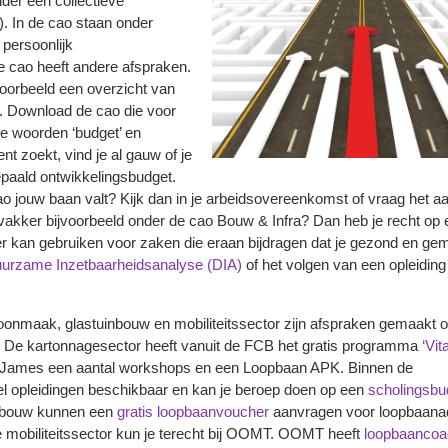
der een collectieve
. In de cao staan onder
persoonlijk
e cao heeft andere afspraken.
voorbeeld een overzicht van
r. Download de cao die voor
de woorden ‘budget’ en
nt zoekt, vind je al gauw of je
paald ontwikkelingsbudget.
ao jouw baan valt? Kijk dan in je arbeidsovereenkomst of vraag het aa
wvakker bijvoorbeeld onder de cao Bouw & Infra? Dan heb je recht op 
r kan gebruiken voor zaken die eraan bijdragen dat je gezond en ge
urzame Inzetbaarheidsanalyse (DIA)
of het volgen van een opleiding 
oonmaak, glastuinbouw en mobiliteitssector zijn afspraken gemaakt 
. De kartonnagesector heeft vanuit de FCB het gratis programma
‘Vit
t James een aantal workshops en een Loopbaan APK. Binnen de
l opleidingen beschikbaar en kan je beroep doen op een
scholingsbu
nbouw kunnen een
gratis loopbaanvoucher
aanvragen voor loopbaanad
 mobiliteitssector kun je terecht bij OOMT. OOMT heeft
loopbaanco