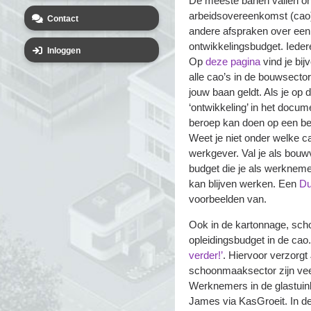
De meeste banen vallen on
arbeidsovereenkomst (cao)
Contact
andere afspraken over een 
ontwikkelingsbudget. Ieder
Inloggen
Op
deze pagina
vind je bij
alle cao’s in de bouwsecto
jouw baan geldt. Als je op 
‘ontwikkeling’ in het docume
beroep kan doen op een be
Weet je niet onder welke c
werkgever.
Val je als bou
budget die je als werkneme
kan blijven werken. Een
Du
voorbeelden van.
Ook in de kartonnage, sch
opleidingsbudget in de cao
verder!’
. Hiervoor verzorg
schoonmaaksector zijn vee
Werknemers in de glastui
James via KasGroeit. In de