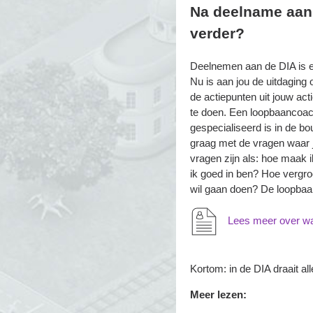
Na deelname aan
verder?
Deelnemen aan de DIA is ee
Nu is aan jou de uitdaging
de actiepunten uit jouw actie
te doen. Een loopbaancoa
gespecialiseerd is in de bo
graag met de vragen waar j
vragen zijn als: hoe
maak ik
ik goed in ben? Hoe vergroo
wil gaan doen? De loopbaan
Lees meer over wa
Kortom: in de DIA draait al
Meer lezen: