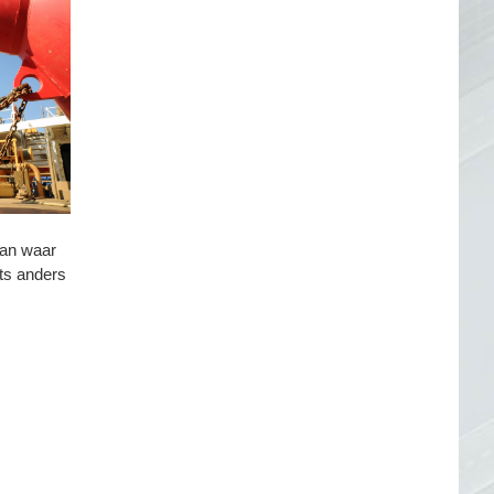
van waar
ets anders