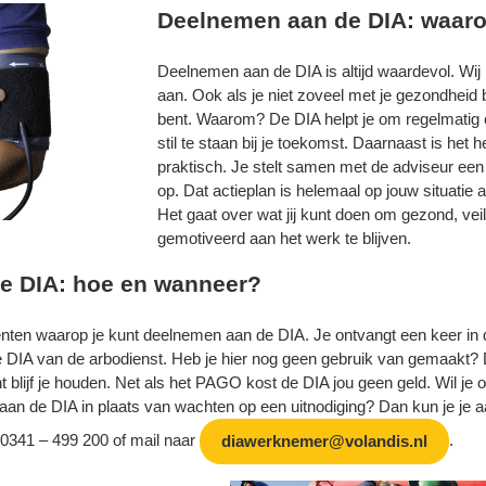
Deelnemen aan de DIA: waar
Deelnemen aan de DIA is altijd waardevol. Wij
aan. Ook als je niet zoveel met je gezondheid 
bent. Waarom? De DIA helpt je om regelmatig e
stil te staan bij je toekomst. Daarnaast is het h
praktisch. Je stelt samen met de adviseur een
op. Dat actieplan is helemaal op jouw situatie 
Het gaat over wat jij kunt doen om gezond, veil
gemotiveerd aan het werk te blijven.
e DIA: hoe en wanneer?
nten waarop je kunt deelnemen aan de DIA. Je ontvangt een keer in 
de DIA van de arbodienst. Heb je hier nog geen gebruik van gemaakt?
ht blijf je houden. Net als het PAGO kost de DIA jou geen geld. Wil je o
n de DIA in plaats van wachten op een uitnodiging?
Dan kun je je 
 0341 – 499 200 of mail naar
.
diawerknemer@volandis.nl