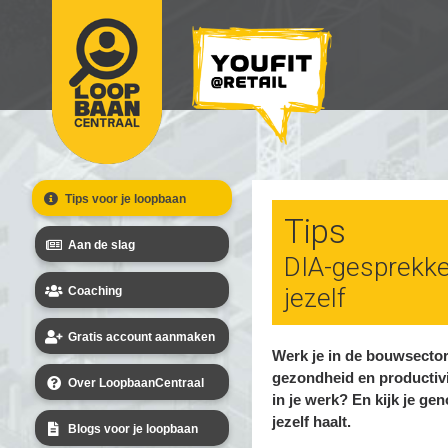
Tips voor je loopbaan
Tips
Aan de slag
DIA-gesprekken
jezelf
Coaching
Gratis account aanmaken
Werk je in de bouwsector?
gezondheid en productivit
Over LoopbaanCentraal
in je werk? En kijk je gen
jezelf haalt.
Blogs voor je loopbaan