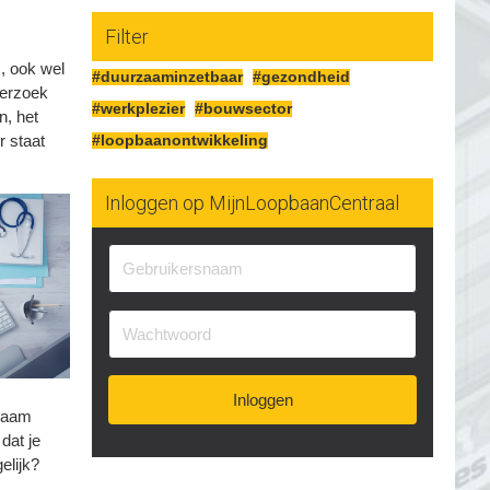
Filter
, ook wel
#duurzaaminzetbaar
#gezondheid
derzoek
#werkplezier
#bouwsector
n, het
r staat
#loopbaanontwikkeling
Inloggen op MijnLoopbaanCentraal
Inloggen
rzaam
dat je
elijk?