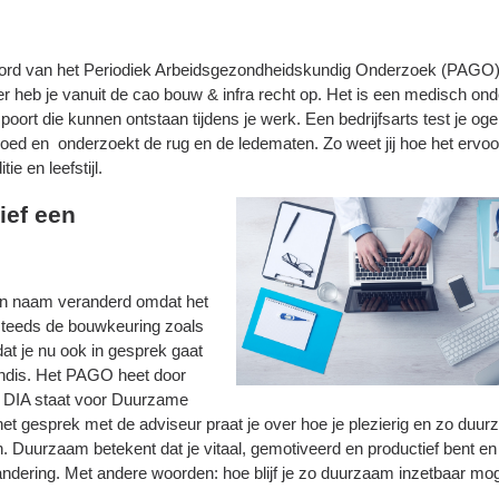
oord van het Periodiek Arbeidsgezondheidskundig Onderzoek (PAGO)
 heb je vanuit de cao bouw & infra recht op. Het is een medisch on
poort die kunnen ontstaan tijdens je werk. Een bedrijfsarts test je oge
bloed en onderzoekt de rug en de ledematen. Zo weet jij hoe het ervoo
e en leefstijl.
ief een
n naam veranderd omdat het
g steeds de bouwkeuring zoals
 dat je nu ook in gesprek gaat
ndis. Het PAGO heet door
. DIA staat voor Duurzame
het gesprek met de adviseur praat je over hoe je plezierig en zo duu
. Duurzaam betekent dat je vitaal, gemotiveerd en productief bent en 
ering. Met andere woorden: hoe blijf je zo duurzaam inzetbaar mog