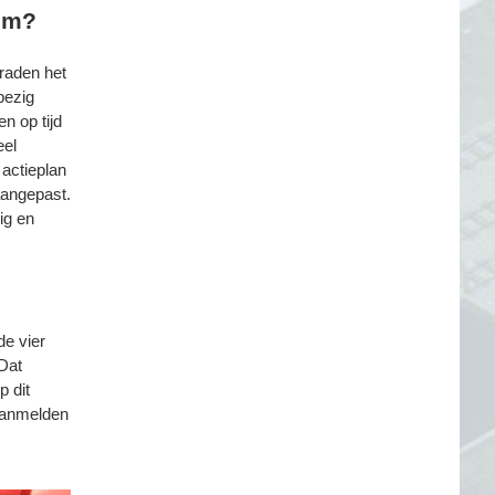
om?
 raden het
bezig
n op tijd
eel
 actieplan
aangepast.
ig en
de vier
 Dat
p dit
aanmelden