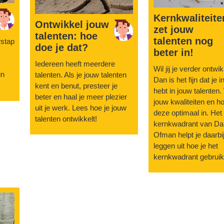
Kernkwaliteite
Ontwikkel jouw
zet jouw
talenten: hoe
talenten nog
rstap
doe je dat?
beter in!
Iedereen heeft meerdere
Wil jij je verder ontwi
in
talenten. Als je jouw talenten
Dan is het fijn dat je i
kent en benut, presteer je
hebt in jouw talenten.
beter en haal je meer plezier
jouw kwaliteiten en ho
uit je werk. Lees hoe je jouw
deze optimaal in. Het
talenten ontwikkelt!
kernkwadrant van Dan
Ofman helpt je daarbij
leggen uit hoe je het
kernkwadrant gebruik