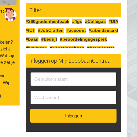
Filter
n:
#360gradenfeedback
#4gs
#Collegas
#DIA
#ICT
#JobCraften
#account
#arbeidsmarkt
#baan
#bedrijf
#beoordelingsgesprek
kkelen?
#bewegen
#boostloopbaan
#bouwsector
nzicht
 Wat zijn
#cao
#cognitiefcrafting
#collegas
Inloggen op MijnLoopbaanCentraal
e zet je
#competenties
#corona
#craften
#cv
#detailhandel
#doelen
#doorgaan
iel
. Wij
#drijfveren
#eersteindruk
#experimenteren
#feedbackgeven
#financieren
#financiën
t.
#functioneringsgesprek
#geldsituatie
#gezondheid
#gripopgeld
#inzetbaarheid
Inloggen
#jobcraften
#jobcrafting
#jobcraftingstechnieken
#kartonnage
#kennismaken
#kwaliteit
#kwaliteiten