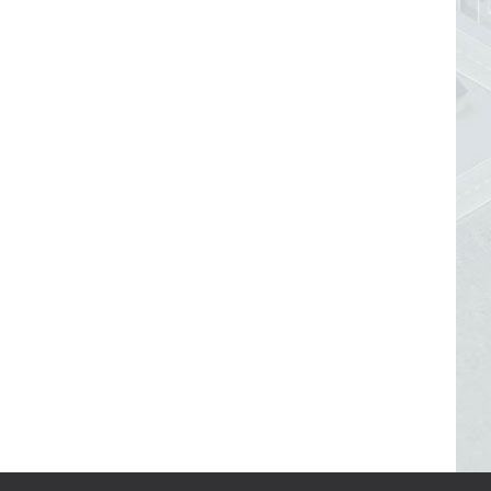
#langerwerken
#leerrekening
#leren
#levenlangleren
#linkedin
#loopbaan
#loopbaanadviseur
#loopbaanontwikkeling
#loopbaanstappen
#loopbaantraject
#metaal
#mobiliteitssector
#moodboard
#motivatie
#nieuwebaan
#ondernemerschap
#onderwijs
#ontdekken
#ontwikkeladvies
#ontwikkeldoelen
#ontwikkelen
#ontwikkelgesprek
#ontwikkeling
#ontwikkeltraject
#opleidingsbudget
#orde
#ouderewerknemer
#ouderworden
#overstap
#overzicht
#passend
#personalcrafting
#planning
#presenteren
#profiel
#relationeelcrafting
#retail