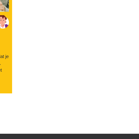
at je
.
t