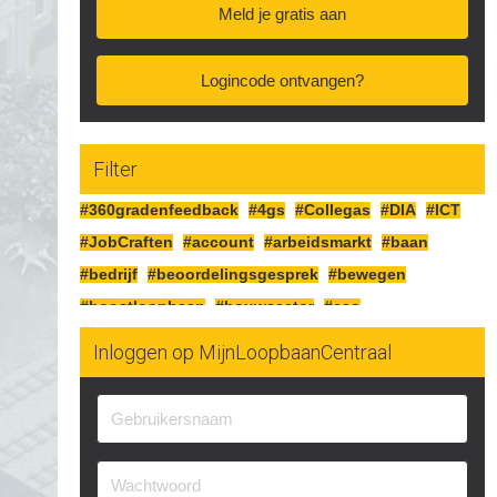
Meld je gratis aan
Logincode ontvangen?
Filter
#360gradenfeedback
#4gs
#Collegas
#DIA
#ICT
#JobCraften
#account
#arbeidsmarkt
#baan
#bedrijf
#beoordelingsgesprek
#bewegen
#boostloopbaan
#bouwsector
#cao
#cognitiefcrafting
#collegas
#competenties
Inloggen op MijnLoopbaanCentraal
#corona
#craften
#cv
#detailhandel
#doelen
#doorgaan
#drijfveren
#eersteindruk
#experimenteren
#feedbackgeven
#financieren
#financiën
#functioneringsgesprek
#geldsituatie