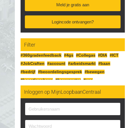
Meld je gratis aan
Logincode ontvangen?
Filter
#360gradenfeedback
#4gs
#Collegas
#DIA
#ICT
#JobCraften
#account
#arbeidsmarkt
#baan
#bedrijf
#beoordelingsgesprek
#bewegen
#boostloopbaan
#bouwsector
#cao
#cognitiefcrafting
#collegas
#competenties
Inloggen op MijnLoopbaanCentraal
#corona
#craften
#cv
#detailhandel
#doelen
#doorgaan
#drijfveren
#eersteindruk
#experimenteren
#feedbackgeven
#financieren
#financiën
#functioneringsgesprek
#geldsituatie