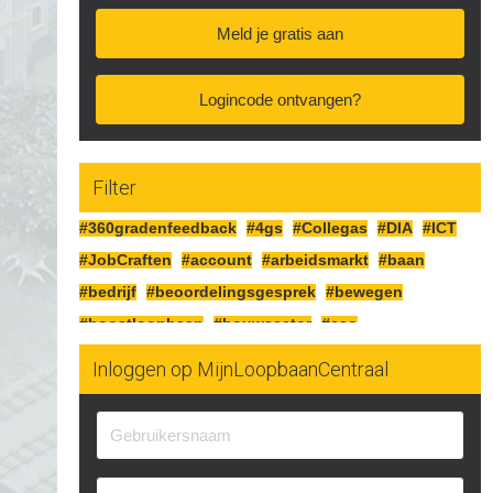
Meld je gratis aan
Logincode ontvangen?
Filter
#360gradenfeedback
#4gs
#Collegas
#DIA
#ICT
#JobCraften
#account
#arbeidsmarkt
#baan
#bedrijf
#beoordelingsgesprek
#bewegen
#boostloopbaan
#bouwsector
#cao
#cognitiefcrafting
#collegas
#competenties
Inloggen op MijnLoopbaanCentraal
#corona
#craften
#cv
#detailhandel
#doelen
#doorgaan
#drijfveren
#eersteindruk
#experimenteren
#feedbackgeven
#financieren
#financiën
#functioneringsgesprek
#geldsituatie