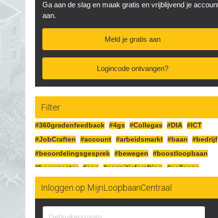
Ga aan de slag en maak gratis en vrijblijvend je accoun
aan.
Meld je gratis aan
Logincode ontvangen?
Filter
#360gradenfeedback
#4gs
#Collegas
#DIA
#ICT
#JobCraften
#account
#arbeidsmarkt
#baan
#bedrijf
#beoordelingsgesprek
#bewegen
#boostloopbaan
#bouwsector
#cao
#cognitiefcrafting
#collegas
#competenties
#corona
#craften
#cv
#detailhandel
Inloggen op MijnLoopbaanCentraal
#doelen
#doorgaan
#drijfveren
#eersteindruk
#experimenteren
#feedbackgeven
#financieren