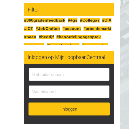
Filter
#360gradenfeedback
#4gs
#Collegas
#DIA
#ICT
#JobCraften
#account
#arbeidsmarkt
#baan
#bedrijf
#beoordelingsgesprek
#bewegen
#boostloopbaan
#bouwsector
#cao
#cognitiefcrafting
#collegas
Inloggen op MijnLoopbaanCentraal
#competenties
#corona
#craften
#cv
#detailhandel
#doelen
#doorgaan
#drijfveren
#eersteindruk
#experimenteren
#feedbackgeven
#financieren
#financiën
#functioneringsgesprek
#geldsituatie
#gezondheid
#gripopgeld
#inzetbaarheid
Inloggen
#jobcraften
#jobcrafting
#jobcraftingstechnieken
#kartonnage
#kennismaken
#kwaliteit
#kwaliteiten