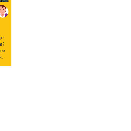
je
nt?
hoe
k.