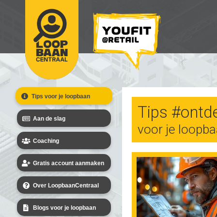
Tips voor je loopbaan
Tips #ontd
Aan de slag
voor je loopb
Coaching
Gratis account aanmaken
Over LoopbaanCentraal
Blogs voor je loopbaan