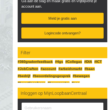
Ga aan de slag en maak gratis en vrijblijvend je
account aan.
Meld je gratis aan
Logincode ontvangen?
Filter
#360gradenfeedback
#4gs
#Collegas
#DIA
#ICT
#JobCraften
#account
#arbeidsmarkt
#baan
#bedrijf
#beoordelingsgesprek
#bewegen
#boostloopbaan
#bouwsector
#cao
#cognitiefcrafting
#collegas
#competenties
Inloggen op MijnLoopbaanCentraal
#corona
#craften
#cv
#detailhandel
#doelen
#doorgaan
#drijfveren
#eersteindruk