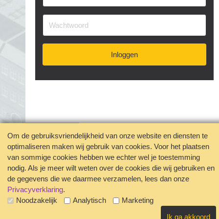
#experimenteren
#feedbackgeven
#financieren
#financiën
#functioneringsgesprek
#geldsituatie
#gezondheid
#gripopgeld
#inzetbaarheid
#jobcraften
#jobcrafting
#jobcraftingstechnieken
Inloggen
#kartonnage
#kennismaken
#kwaliteit
#kwaliteiten
#langerwerken
#leerrekening
#leren
#levenlangleren
#linkedin
#loopbaan
#loopbaanadviseur
#loopbaanontwikkeling
#loopbaanstappen
#loopbaantraject
#metaal
#mobiliteitssector
#moodboard
#motivatie
Om de gebruiksvriendelijkheid van onze website en diensten te
#nieuwebaan
#ondernemerschap
#onderwijs
optimaliseren maken wij gebruik van cookies. Voor het plaatsen
Jouw privacy geborgd
van sommige cookies hebben we echter wel je toestemming
#ontdekken
#ontwikkeladvies
#ontwikkeldoelen
Disclaimer
Contact
nodig. Als je meer wilt weten over de cookies die wij gebruiken en
#ontwikkelen
#ontwikkelgesprek
#ontwikkeling
Veelgestelde vragen
de gegevens die we daarmee verzamelen, lees dan onze
#ontwikkeltraject
#opleidingsbudget
#orde
Privacyverklaring
.
Noodzakelijk
Analytisch
Marketing
#ouderewerknemer
#ouderworden
#overstap
#overzicht
#passend
#personalcrafting
#planning
Ik ga akkoord