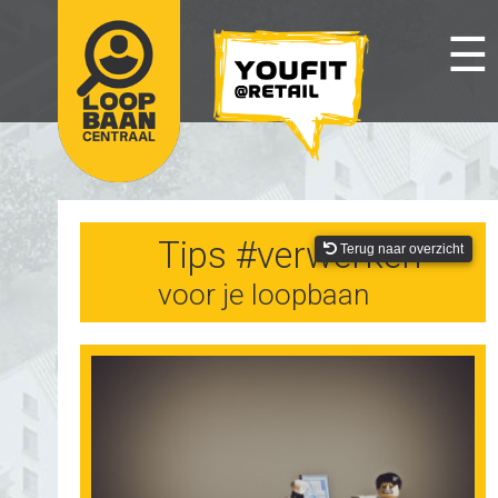
☰
Tips #verwerken
Terug naar overzicht
voor je loopbaan