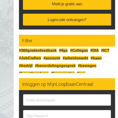
Meld je gratis aan
Logincode ontvangen?
Filter
#360gradenfeedback
#4gs
#Collegas
#DIA
#ICT
#JobCraften
#account
#arbeidsmarkt
#baan
#bedrijf
#beoordelingsgesprek
#bewegen
#boostloopbaan
#bouwsector
#cao
#cognitiefcrafting
#collegas
#competenties
Inloggen op MijnLoopbaanCentraal
#corona
#craften
#cv
#detailhandel
#doelen
#doorgaan
#drijfveren
#eersteindruk
#experimenteren
#feedbackgeven
#financieren
#financiën
#functioneringsgesprek
#geldsituatie