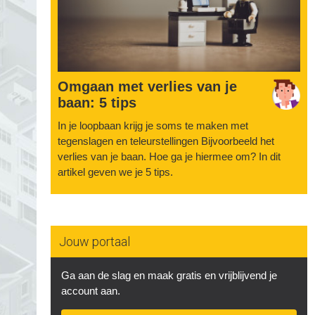
Omgaan met verlies van je
baan: 5 tips
In je loopbaan krijg je soms te maken met
tegenslagen en teleurstellingen Bijvoorbeeld het
verlies van je baan. Hoe ga je hiermee om? In dit
artikel geven we je 5 tips.
Jouw portaal
Ga aan de slag en maak gratis en vrijblijvend je
account aan.