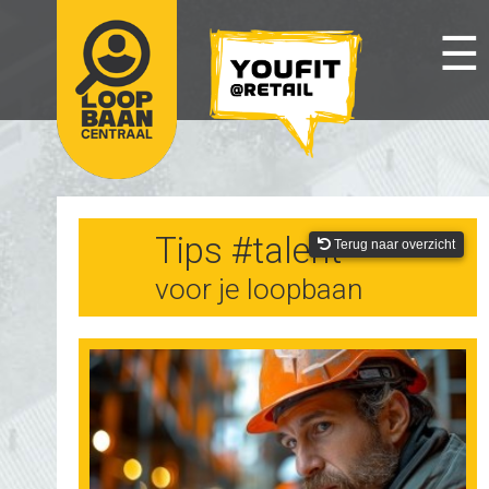
☰
Tips #talent
Terug naar overzicht
voor je loopbaan