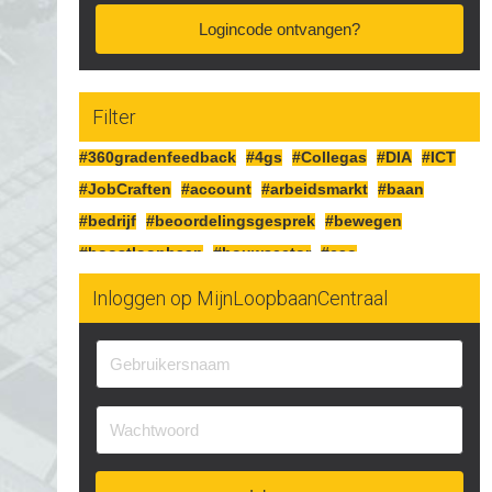
Logincode ontvangen?
Filter
#360gradenfeedback
#4gs
#Collegas
#DIA
#ICT
#JobCraften
#account
#arbeidsmarkt
#baan
#bedrijf
#beoordelingsgesprek
#bewegen
#boostloopbaan
#bouwsector
#cao
#cognitiefcrafting
#collegas
#competenties
Inloggen op MijnLoopbaanCentraal
#corona
#craften
#cv
#detailhandel
#doelen
#doorgaan
#drijfveren
#eersteindruk
#experimenteren
#feedbackgeven
#financieren
#financiën
#functioneringsgesprek
#geldsituatie
#gezondheid
#gripopgeld
#inzetbaarheid
#jobcraften
#jobcrafting
#jobcraftingstechnieken