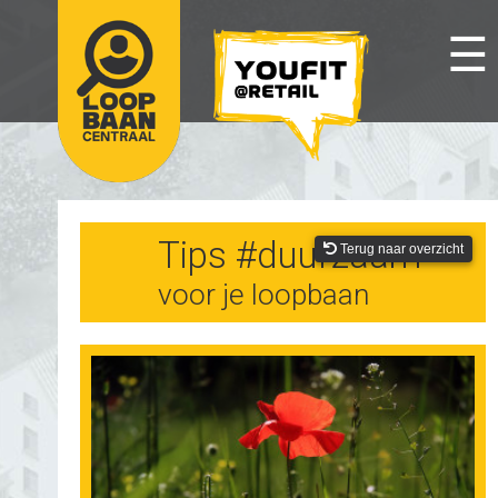
☰
Tips #duurzaam
Terug naar overzicht
voor je loopbaan