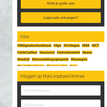
Meld je gratis aan
Logincode ontvangen?
Filter
#360gradenfeedback
#4gs
#Collegas
#DIA
#ICT
#JobCraften
#account
#arbeidsmarkt
#baan
#bedrijf
#beoordelingsgesprek
#bewegen
#boostloopbaan
#bouwsector
#cao
#cognitiefcrafting
#collegas
#competenties
Inloggen op MijnLoopbaanCentraal
#corona
#craften
#cv
#detailhandel
#doelen
#doorgaan
#drijfveren
#eersteindruk
#experimenteren
#feedbackgeven
#financieren
#financiën
#functioneringsgesprek
#geldsituatie