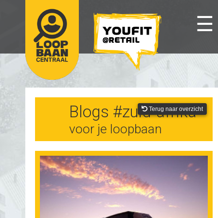
☰
Blogs #zuid-afrika
Terug naar overzicht
voor je loopbaan