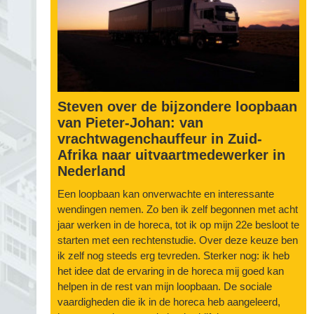
Steven over de bijzondere loopbaan
van Pieter-Johan: van
vrachtwagenchauffeur in Zuid-
Afrika naar uitvaartmedewerker in
Nederland
Een loopbaan kan onverwachte en interessante
wendingen nemen. Zo ben ik zelf begonnen met acht
jaar werken in de horeca, tot ik op mijn 22e besloot te
starten met een rechtenstudie. Over deze keuze ben
ik zelf nog steeds erg tevreden. Sterker nog: ik heb
het idee dat de ervaring in de horeca mij goed kan
helpen in de rest van mijn loopbaan. De sociale
vaardigheden die ik in de horeca heb aangeleerd,