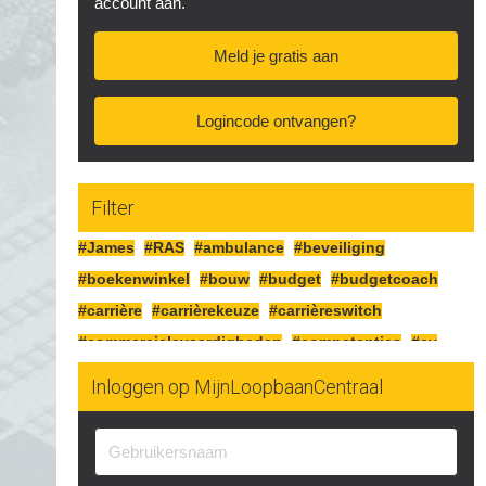
account aan.
Meld je gratis aan
Logincode ontvangen?
Filter
#James
#RAS
#ambulance
#beveiliging
#boekenwinkel
#bouw
#budget
#budgetcoach
#carrière
#carrièrekeuze
#carrièreswitch
#commercielevaardigheden
#competenties
#cv
#detailhandel
#diploma
#duurzaam
Inloggen op MijnLoopbaanCentraal
#duurzaaminzetbaar
#eigenonderneming
#elektrotechniek
#ervaring
#fietsenmaker
#flexibel
#functie
#fysiek
#fysieke
#hollandse-pot
#horeca