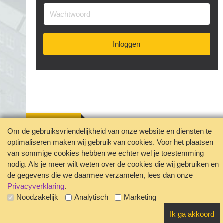
#industrie
#installatietechniek
#instructeur
#inzetbaarheid
#jobcrafting
#karaktereigenschappen
#klachten
#kwaliteiten
Inloggen
#levensloop
#lichaam
#loopbaan
#loopbaancoach
#loopbaankeuze
#loopbaanontwikkeling
#mbo
#mogelijkheden
#omscholing
#ondernemer
#ondernemerschap
#ontslag
#ontwikkelen
#ontwikkeling
#opleiding
#opleidingsbudget
#oriënteren
#overuren
#passie
Om de gebruiksvriendelijkheid van onze website en diensten te
#persoonlijkeeigenschappen
optimaliseren maken wij gebruik van cookies. Voor het plaatsen
Jouw privacy geborgd
#persoonlijkeontwikkeling
#proces
#scholing
van sommige cookies hebben we echter wel je toestemming
Disclaimer
Contact
nodig. Als je meer wilt weten over de cookies die wij gebruiken en
#scholingsaanvraag
#schoonmaakbranche
Veelgestelde vragen
de gegevens die we daarmee verzamelen, lees dan onze
#schoonmaaksector
#solliciteren
#stappen
Privacyverklaring
.
#starten
#succesvo
#talent
Noodzakelijk
Analytisch
Marketing
#testoverpersoonlijkeeigenschappen
Ik ga akkoord
#tweeewielerbranche
#uitdagingen
#uitvaart