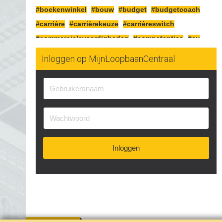
#boekenwinkel
#bouw
#budget
#budgetcoach
#carrière
#carrièrekeuze
#carrièreswitch
#commercielevaardigheden
#competenties
#cv
#detailhandel
#diploma
#duurzaam
Inloggen op MijnLoopbaanCentraal
#duurzaaminzetbaar
#eigenonderneming
#elektrotechniek
#ervaring
#fietsenmaker
#flexibel
#functie
#fysiek
#fysieke
#hollandse-pot
#horeca
#industrie
#installatietechniek
#instructeur
#inzetbaarheid
#jobcrafting
#karaktereigenschappen
#klachten
#kwaliteiten
Inloggen
#levensloop
#lichaam
#loopbaan
#loopbaancoach
#loopbaankeuze
#loopbaanontwikkeling
#mbo
#mogelijkheden
#omscholing
#ondernemer
#ondernemerschap
#ontslag
#ontwikkelen
#ontwikkeling
#opleiding
#opleidingsbudget