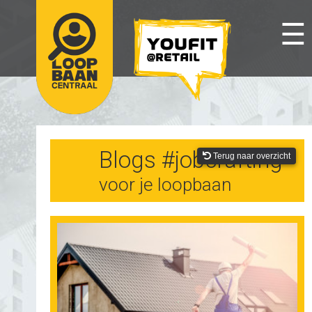
☰
Blogs #jobcrafting
Terug naar overzicht
voor je loopbaan