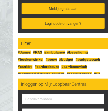
Meld je gratis aan
Logincode ontvangen?
Filter
#James
#RAS
#ambulance
#beveiliging
#boekenwinkel
#bouw
#budget
#budgetcoach
#carrière
#carrièrekeuze
#carrièreswitch
#commercielevaardigheden
#competenties
#cv
#detailhandel
#diploma
#duurzaam
Inloggen op MijnLoopbaanCentraal
#duurzaaminzetbaar
#eigenonderneming
#elektrotechniek
#ervaring
#fietsenmaker
#flexibel
#functie
#fysiek
#fysieke
#hollandse-pot
#horeca
#industrie
#installatietechniek
#instructeur