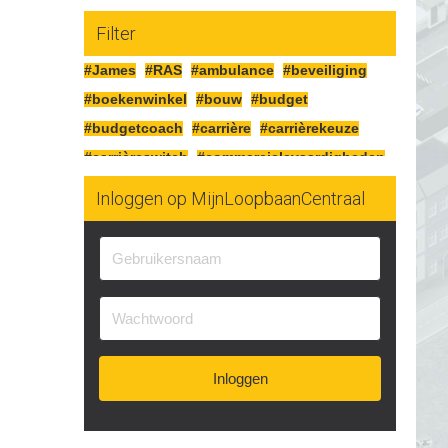
Filter
#James
#RAS
#ambulance
#beveiliging
#boekenwinkel
#bouw
#budget
#budgetcoach
#carrière
#carrièrekeuze
#carrièreswitch
#commercielevaardigheden
#competenties
#cv
#detailhandel
Inloggen op MijnLoopbaanCentraal
#diploma
#duurzaam
#duurzaaminzetbaar
#eigenonderneming
#elektrotechniek
#ervaring
#fietsenmaker
#flexibel
#functie
#fysiek
#fysieke
#hollandse-pot
#horeca
#industrie
#installatietechniek
#instructeur
#inzetbaarheid
#jobcrafting
Inloggen
#karaktereigenschappen
#klachten
#kwaliteiten
#levensloop
#lichaam
#loopbaan
#loopbaancoach