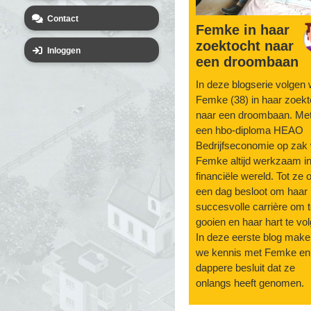
Contact
Femke in haar
zoektocht naar
Inloggen
een droombaan
In deze blogserie volgen
Femke (38) in haar zoekt
naar een droombaan. Me
een hbo-diploma HEAO
Bedrijfseconomie op zak
Femke altijd werkzaam i
financiële wereld. Tot ze 
een dag besloot om haar
succesvolle carrière om 
gooien en haar hart te vo
In deze eerste blog mak
we kennis met Femke en
dappere besluit dat ze
onlangs heeft genomen.