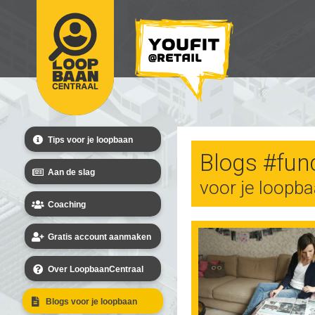
Tips voor je loopbaan
Blogs #func
Aan de slag
voor je loopb
Coaching
Gratis account aanmaken
Over LoopbaanCentraal
Blogs voor je loopbaan