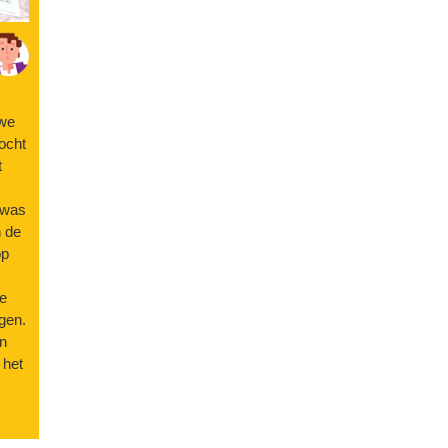
 we
ocht
t
 was
n de
op
te
lgen.
en
 het