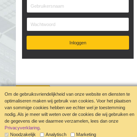
#elektrotechniek
#ervaring
#fietsenmaker
#flexibel
#functie
#fysiek
#fysieke
#hollandse-pot
#horeca
#industrie
#installatietechniek
#instructeur
#inzetbaarheid
#jobcrafting
#karaktereigenschappen
#klachten
#kwaliteiten
Inloggen
#levensloop
#lichaam
#loopbaan
#loopbaancoach
#loopbaankeuze
#loopbaanontwikkeling
#mbo
#mogelijkheden
#omscholing
#ondernemer
#ondernemerschap
#ontslag
#ontwikkelen
#ontwikkeling
#opleiding
#opleidingsbudget
#oriënteren
#overuren
#passie
Om de gebruiksvriendelijkheid van onze website en diensten te
#persoonlijkeeigenschappen
optimaliseren maken wij gebruik van cookies. Voor het plaatsen
Jouw privacy geborgd
van sommige cookies hebben we echter wel je toestemming
#persoonlijkeontwikkeling
#proces
#scholing
Disclaimer
Contact
nodig. Als je meer wilt weten over de cookies die wij gebruiken en
#scholingsaanvraag
#schoonmaakbranche
Veelgestelde vragen
de gegevens die we daarmee verzamelen, lees dan onze
#schoonmaaksector
#solliciteren
#stappen
Privacyverklaring
.
Noodzakelijk
Analytisch
Marketing
#starten
#succesvo
#talent