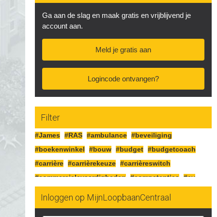
Ga aan de slag en maak gratis en vrijblijvend je
account aan.
Meld je gratis aan
Logincode ontvangen?
Filter
#James
#RAS
#ambulance
#beveiliging
#boekenwinkel
#bouw
#budget
#budgetcoach
#carrière
#carrièrekeuze
#carrièreswitch
#commercielevaardigheden
#competenties
#cv
#detailhandel
#diploma
#duurzaam
Inloggen op MijnLoopbaanCentraal
#duurzaaminzetbaar
#eigenonderneming