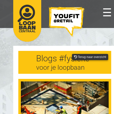
☰
Blogs #fysieke
Terug naar overzicht
voor je loopbaan