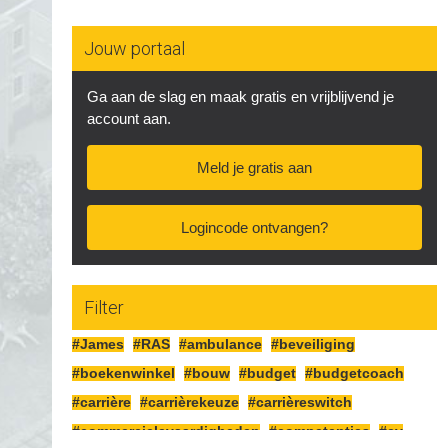
Jouw portaal
Ga aan de slag en maak gratis en vrijblijvend je
account aan.
Meld je gratis aan
Logincode ontvangen?
Filter
#James
#RAS
#ambulance
#beveiliging
#boekenwinkel
#bouw
#budget
#budgetcoach
#carrière
#carrièrekeuze
#carrièreswitch
#commercielevaardigheden
#competenties
#cv