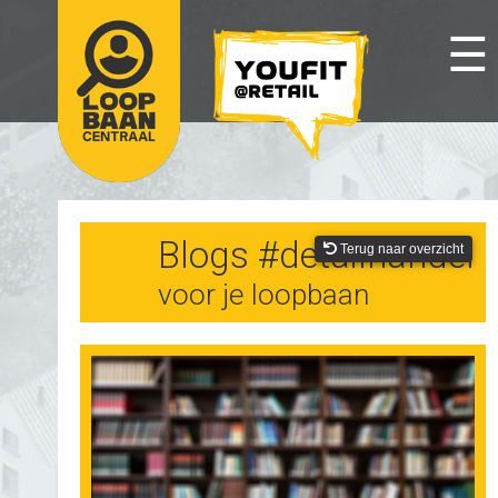
☰
Blogs #detailhandel
Terug naar overzicht
voor je loopbaan