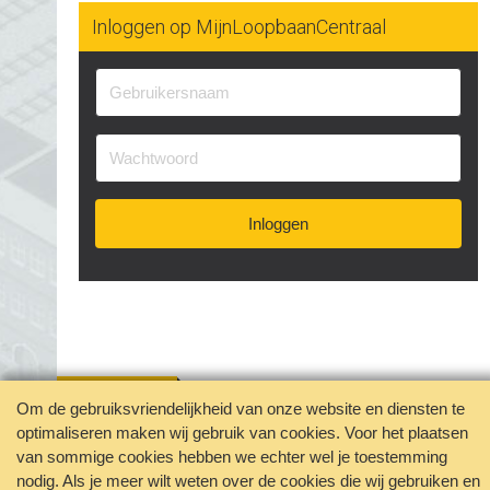
#detailhandel
#diploma
#duurzaam
Inloggen op MijnLoopbaanCentraal
#duurzaaminzetbaar
#eigenonderneming
#elektrotechniek
#ervaring
#fietsenmaker
#flexibel
#functie
#fysiek
#fysieke
#hollandse-pot
#horeca
#industrie
#installatietechniek
#instructeur
#inzetbaarheid
#jobcrafting
#karaktereigenschappen
#klachten
#kwaliteiten
Inloggen
#levensloop
#lichaam
#loopbaan
#loopbaancoach
#loopbaankeuze
#loopbaanontwikkeling
#mbo
#mogelijkheden
#omscholing
#ondernemer
#ondernemerschap
#ontslag
#ontwikkelen
#ontwikkeling
#opleiding
#opleidingsbudget
#oriënteren
#overuren
#passie
Om de gebruiksvriendelijkheid van onze website en diensten te
#persoonlijkeeigenschappen
optimaliseren maken wij gebruik van cookies. Voor het plaatsen
Jouw privacy geborgd
van sommige cookies hebben we echter wel je toestemming
#persoonlijkeontwikkeling
#proces
#scholing
Disclaimer
Contact
nodig. Als je meer wilt weten over de cookies die wij gebruiken en
#scholingsaanvraag
#schoonmaakbranche