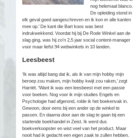
nog helemaal blanco.
De opleiding stond in
elk geval goed aangeschreven en ik kon er alle kanten
mee op.’ De kant die Bart koos was best
indrukwekkend. Voordat hij bij De Rode Winkel aan de
slag ging, was hij zo’n 2,5 jaar social content-manager
voor maar liefst 94 webwinkels in 10 landen.
Leesbeest
‘Ik was altijd bang dat ik, als ik van mijn hobby mijn
beroep zou maken, mijn hobby kwijt zou raken,’ zegt
Harriët. ‘Want ik was een leesbeest met een passie
voor boeken. Nog voor ik mijn studies Engels en
Psychologie had afgerond, rolde ik het boekenvak in.
Gewoon, door eens bij een ander op de winkel te
passen. En daarna door aan de slag te gaan bij een
startende boekhandel in Zeist. Ik werd dus
boekverkoopster en wist veel van het product. Maar
nooit had ik gedacht een eigen zaak te zullen hebben.