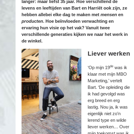
langer: maar liefst 35 jaar. Hoe verschillend de
levens en leeftijden van Bart en Harriët ook zijn, ze
hebben allebei elke dag te maken met
mensen
en
producten
. Hoe beïnvloeden verwachting en
ervaring hun visie op het vak? Vanuit twee
verschillende generaties kijken we naar het werk in
de winkel.
Liever werken
de
‘Op mijn 19
was ik
klaar met mijn MBO
Marketing,’ vertelt
Bart. ‘De opleiding die
ik had gevolgd was
erg breed en erg
lastig. Nou ja, ik was
eigenlijk niet zo’n
lerend type en wilde
liever werken… Over
mijn toekomst was ik