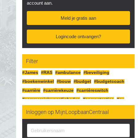
account aan.
Meld je gratis aan
Logincode ontvangen?
Filter
#James
#RAS
#ambulance
#beveiliging
#boekenwinkel
#bouw
#budget
#budgetcoach
#carrière
#carrièrekeuze
#carrièreswitch
#commercielevaardigheden
#competenties
#cv
#detailhandel
#diploma
#duurzaam
Inloggen op MijnLoopbaanCentraal
#duurzaaminzetbaar
#eigenonderneming
#elektrotechniek
#ervaring
#fietsenmaker
#flexibel
#functie
#fysiek
#fysieke
#hollandse-pot
#horeca