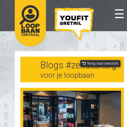
☰
Blogs #zelfstandig
Terug naar overzicht
voor je loopbaan