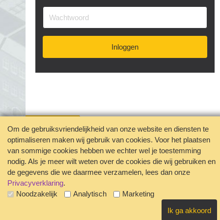
#industrie
#installatietechniek
#instructeur
#inzetbaarheid
#jobcrafting
#karaktereigenschappen
#klachten
#kwaliteiten
Inloggen
#levensloop
#lichaam
#loopbaan
#loopbaancoach
#loopbaankeuze
#loopbaanontwikkeling
#mbo
#mogelijkheden
#omscholing
#ondernemer
#ondernemerschap
#ontslag
#ontwikkelen
#ontwikkeling
#opleiding
#opleidingsbudget
#oriënteren
#overuren
#passie
Om de gebruiksvriendelijkheid van onze website en diensten te
#persoonlijkeeigenschappen
optimaliseren maken wij gebruik van cookies. Voor het plaatsen
Jouw privacy geborgd
van sommige cookies hebben we echter wel je toestemming
#persoonlijkeontwikkeling
#proces
#scholing
Disclaimer
Contact
nodig. Als je meer wilt weten over de cookies die wij gebruiken en
#scholingsaanvraag
#schoonmaakbranche
Veelgestelde vragen
de gegevens die we daarmee verzamelen, lees dan onze
#schoonmaaksector
#solliciteren
#stappen
Privacyverklaring
.
Noodzakelijk
Analytisch
Marketing
#starten
#succesvo
#talent
#testoverpersoonlijkeeigenschappen
Ik ga akkoord