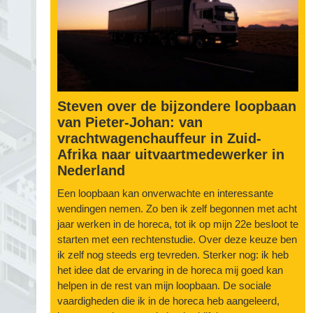
Steven over de bijzondere loopbaan
van Pieter-Johan: van
vrachtwagenchauffeur in Zuid-
Afrika naar uitvaartmedewerker in
Nederland
Een loopbaan kan onverwachte en interessante
wendingen nemen. Zo ben ik zelf begonnen met acht
jaar werken in de horeca, tot ik op mijn 22e besloot te
starten met een rechtenstudie. Over deze keuze ben
ik zelf nog steeds erg tevreden. Sterker nog: ik heb
het idee dat de ervaring in de horeca mij goed kan
helpen in de rest van mijn loopbaan. De sociale
vaardigheden die ik in de horeca heb aangeleerd,