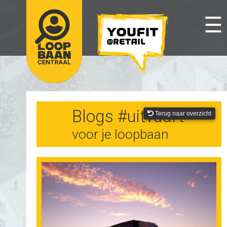
☰
Blogs #uitvaart
Terug naar overzicht
voor je loopbaan