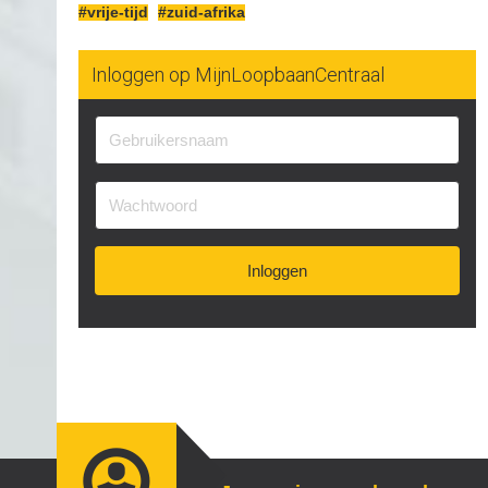
#vrije-tijd
#zuid-afrika
Inloggen op MijnLoopbaanCentraal
Inloggen