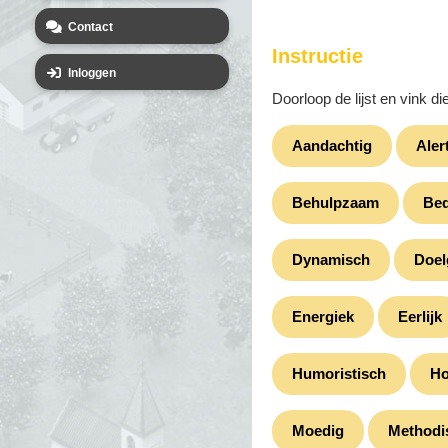
Contact
Instructie
Inloggen
Doorloop de lijst en vink d
Aandachtig
Aler
Behulpzaam
Be
Dynamisch
Doel
Energiek
Eerlijk
Humoristisch
Ho
Moedig
Methodi