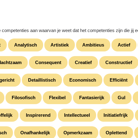
ie competenties aan waarvan je weet dat het competenties zijn die jij 
t
Analytisch
Artistiek
Ambitieus
Actief
dachtzaam
Consequent
Creatief
Constructief
gericht
Detaillistisch
Economisch
Efficiënt
Filosofisch
Flexibel
Fantasierijk
Gul
ffelijk
Inspirerend
Intellectueel
Initiatiefrijk
sch
Onafhankelijk
Opmerkzaam
Oplettend