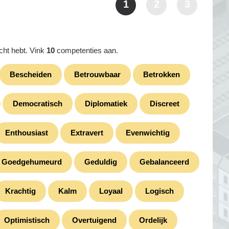
1
2
3
echt hebt. Vink
10
competenties aan.
Bescheiden
Betrouwbaar
Betrokken
Democratisch
Diplomatiek
Discreet
Enthousiast
Extravert
Evenwichtig
Goedgehumeurd
Geduldig
Gebalanceerd
Krachtig
Kalm
Loyaal
Logisch
Optimistisch
Overtuigend
Ordelijk