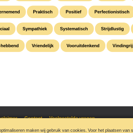
ernemend
Praktisch
Positief
Perfectionistisch
ciaal
Sympathiek
Systematisch
Strijdlustig
e-hebbend
Vriendelijk
Vooruitdenkend
Vindingri
sclaimer
Contact
Veelgestelde vragen
 optimaliseren maken wij gebruik van cookies. Voor het plaatsen va